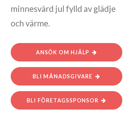
minnesvärd jul fylld av glädje
och värme.
ANSÖK OM HJÄLP
BLI MÅNADSGIVARE
BLI FÖRETAGSSPONSOR