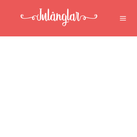
Bli månadsgivare
Julänglars vänner
Julänglars önskegran
Om oss
Kontakta oss