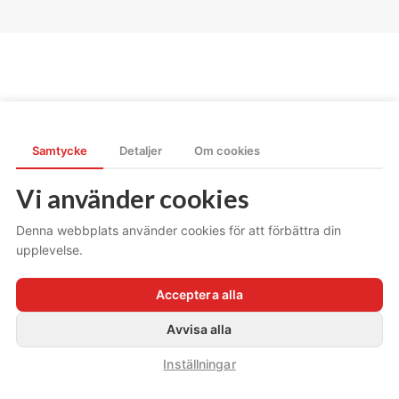
Samtycke
Detaljer
Om cookies
Vi använder cookies
Denna webbplats använder cookies för att förbättra din
upplevelse.
Acceptera alla
Avvisa alla
© 2024 Julänglar. All rights reserved. Skapad av
Reklam & Co
Inställningar